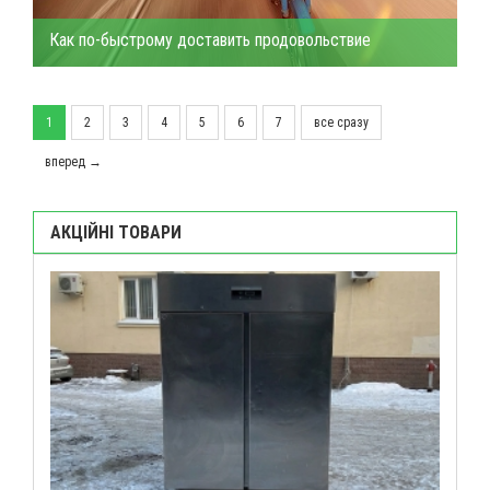
Как по-быстрому доставить продовольствие
1
2
3
4
5
6
7
все сразу
вперед →
АКЦІЙНІ ТОВАРИ