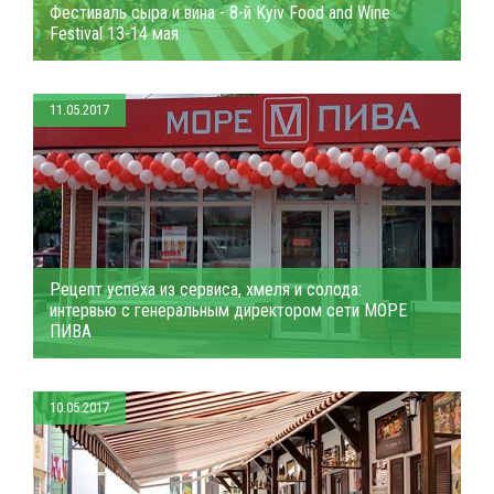
Фестиваль сыра и вина - 8-й Kyiv Food and Wine
Festival 13-14 мая
11.05.2017
Рецепт успеха из сервиса, хмеля и солода:
интервью с генеральным директором сети МОРЕ
ПИВА
10.05.2017