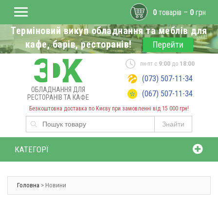
0
товарів –
0
грн
Терміновий викуп обладнання та меблів для
кафе, барів, ресторанів!
Перейти
пн-пт с
9:00
до
18:00
(073) 507-11-34
ОБЛАДНАННЯ ДЛЯ
(067) 507-11-34
РЕСТОРАНІВ ТА КАФЕ
Безкоштовна доставка по Києву при замовленні від 15 000 грн!
Знайти
КАТЕГОРЇ
Головна
>
Новини