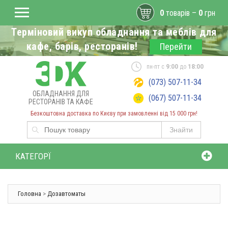
0
товарів –
0
грн
Терміновий викуп обладнання та меблів для
кафе, барів, ресторанів!
Перейти
пн-пт с
9:00
до
18:00
(073) 507-11-34
ОБЛАДНАННЯ ДЛЯ
(067) 507-11-34
РЕСТОРАНІВ ТА КАФЕ
Безкоштовна доставка по Києву при замовленні від 15 000 грн!
Знайти
КАТЕГОРЇ
Головна
>
Дозавтоматы