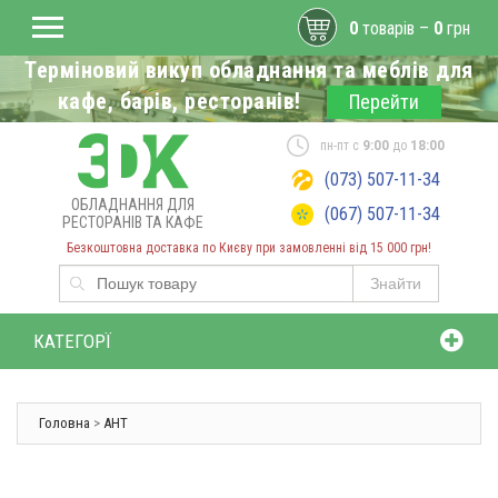
0
товарів –
0
грн
Терміновий викуп обладнання та меблів для
кафе, барів, ресторанів!
Перейти
пн-пт с
9:00
до
18:00
(073) 507-11-34
ОБЛАДНАННЯ ДЛЯ
(067) 507-11-34
РЕСТОРАНІВ ТА КАФЕ
Безкоштовна доставка по Києву при замовленні від 15 000 грн!
Знайти
КАТЕГОРЇ
Головна
>
AHT