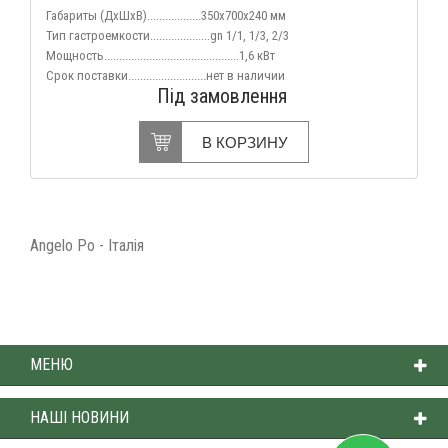
Габариты (ДхШхВ)..................350х700х240 мм
Тип гастроемкости....................gn 1/1,
1/3,
2/3
Мощность.............................................1,6 кВт
Срок поставки..........................нет
в наличии
Під замовлення
В КОРЗИНУ
Angelo Po - Італія
МЕНЮ
НАШІ НОВИНИ