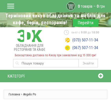
0
товарів –
0
грн
Терміновий викуп обладнання та меблів для
кафе, барів, ресторанів!
Перейти
пн-пт с
9:00
до
18:00
(073) 507-11-34
ОБЛАДНАННЯ ДЛЯ
(067) 507-11-34
РЕСТОРАНІВ ТА КАФЕ
Безкоштовна доставка по Києву при замовленні від 15 000 грн!
Знайти
КАТЕГОРЇ
Головна
>
Angelo Po