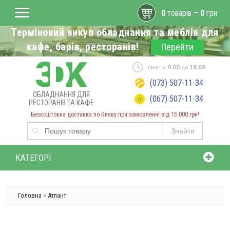
0
товарів –
0
грн
Терміновий викуп обладнання та меблів для
кафе, барів, ресторанів!
Перейти
пн-пт с
9:00
до
18:00
(073) 507-11-34
ОБЛАДНАННЯ ДЛЯ
(067) 507-11-34
РЕСТОРАНІВ ТА КАФЕ
Безкоштовна доставка по Києву при замовленні від 15 000 грн!
Знайти
КАТЕГОРЇ
Головна
>
Атлант