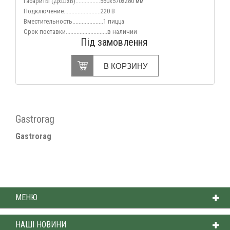
Габариты (ДхШхВ)................560х570х280 мм
Подключение
........................220 В
Вместительность....................
1 пицца
Срок поставки...........................в
наличии
Під замовлення
В КОРЗИНУ
Gastrorag
Gastrorag
МЕНЮ
НАШІ НОВИНИ