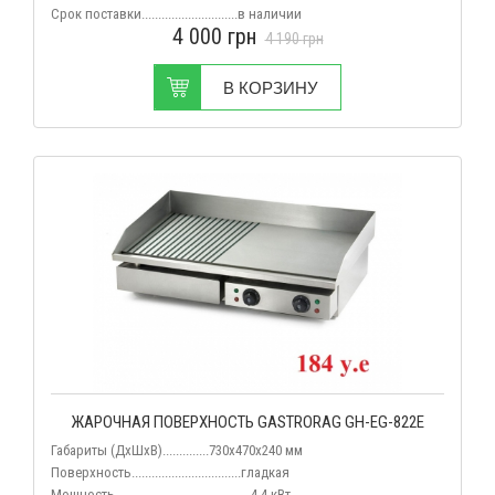
Срок поставки.............................
в наличии
4 000
грн
4 190
грн
В КОРЗИНУ
ЖАРОЧНАЯ ПОВЕРХНОСТЬ GASTRORAG GH-EG-822E
Габариты (ДхШхВ)..............
730х470х240 мм
Поверхность.................................гладкая
Мощность.........................................4,4
кВт