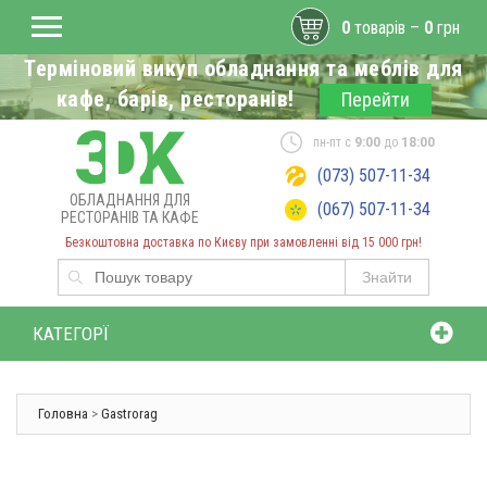
0
товарів –
0
грн
Терміновий викуп обладнання та меблів для
кафе, барів, ресторанів!
Перейти
пн-пт с
9:00
до
18:00
(073) 507-11-34
ОБЛАДНАННЯ ДЛЯ
(067) 507-11-34
РЕСТОРАНІВ ТА КАФЕ
Безкоштовна доставка по Києву при замовленні від 15 000 грн!
Знайти
КАТЕГОРЇ
Головна
>
Gastrorag