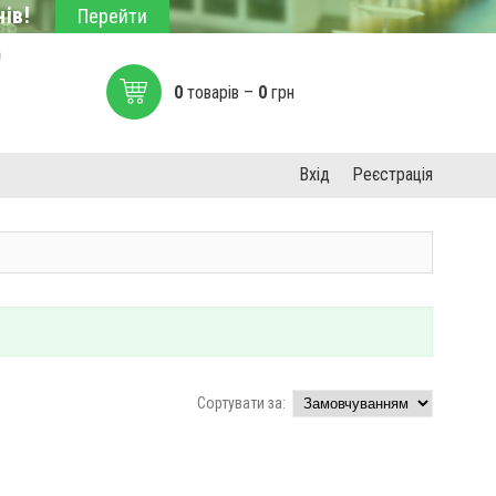
ів!
Перейти
0
0
товарів –
0
грн
Вхід
Реєстрація
Сортувати за: