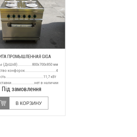
НО
ИТА ПРОМЫШЛЕННАЯ GIGA
 (ДхШхВ)................800х700х850 мм
 конфорок..................................4
........................................11,7 кВт
вки.........................нет
в наличии
Під замовлення
В КОРЗИНУ