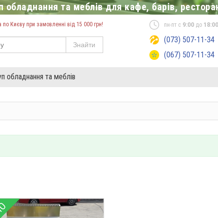
 обладнання та меблів для кафе, барів, ресторан
по Києву при замовленні від 15 000 грн!
пн-пт с
9:00
до
18:0
(073) 507-11-34
Знайти
(067) 507-11-34
уп обладнання та меблів