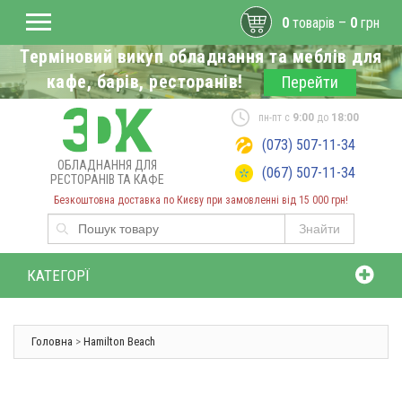
0
товарів –
0
грн
Терміновий викуп обладнання та меблів для
кафе, барів, ресторанів!
Перейти
пн-пт с
9:00
до
18:00
(073) 507-11-34
ОБЛАДНАННЯ ДЛЯ
(067) 507-11-34
РЕСТОРАНІВ ТА КАФЕ
Безкоштовна доставка по Києву при замовленні від 15 000 грн!
Знайти
КАТЕГОРЇ
Головна
>
Hamilton Beach