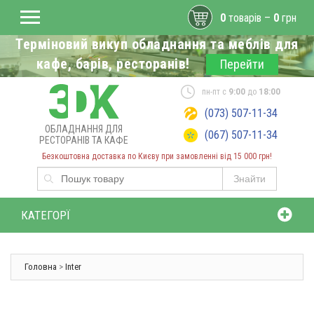
0
товарів –
0
грн
Терміновий викуп обладнання та меблів для
кафе, барів, ресторанів!
Перейти
пн-пт с
9:00
до
18:00
(073) 507-11-34
ОБЛАДНАННЯ ДЛЯ
(067) 507-11-34
РЕСТОРАНІВ ТА КАФЕ
Безкоштовна доставка по Києву при замовленні від 15 000 грн!
Знайти
КАТЕГОРЇ
Головна
>
Inter