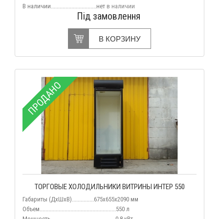
В наличии
...............................нет
в наличии
Під замовлення
В КОРЗИНУ
ПРОДАНО
ТОРГОВЫЕ ХОЛОДИЛЬНИКИ ВИТРИНЫ ИНТЕР 550
Габариты (ДхШхВ)...............675х655х2090 мм
Объем....................................................550 л
Мощность............................................0,8 кВт