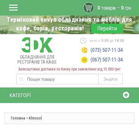
0
товарів –
0
грн
Терміновий викуп обладнання та меблів для
кафе, барів, ресторанів!
Перейти
пн-пт с
9:00
до
18:00
(073) 507-11-34
ОБЛАДНАННЯ ДЛЯ
(067) 507-11-34
РЕСТОРАНІВ ТА КАФЕ
Безкоштовна доставка по Києву при замовленні від 15 000 грн!
Знайти
КАТЕГОРЇ
Головна
>
Klincool