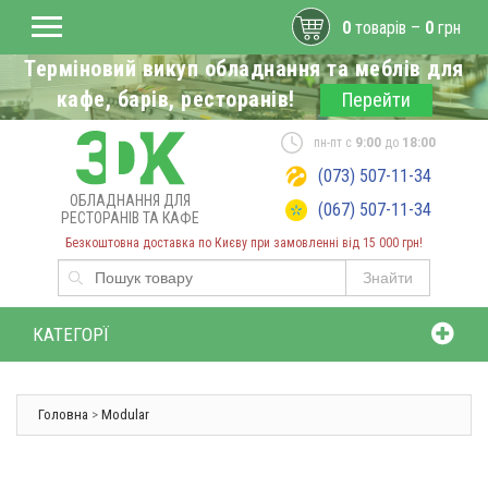
0
товарів –
0
грн
Терміновий викуп обладнання та меблів для
кафе, барів, ресторанів!
Перейти
пн-пт с
9:00
до
18:00
(073) 507-11-34
ОБЛАДНАННЯ ДЛЯ
(067) 507-11-34
РЕСТОРАНІВ ТА КАФЕ
Безкоштовна доставка по Києву при замовленні від 15 000 грн!
Знайти
КАТЕГОРЇ
Головна
>
Modular