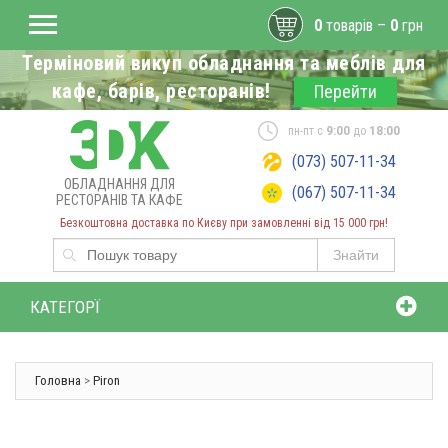
0
товарів –
0
грн
Терміновий викуп обладнання та меблів для
кафе, барів, ресторанів!
Перейти
пн-пт с
9:00
до
18:00
(073) 507-11-34
ОБЛАДНАННЯ ДЛЯ
(067) 507-11-34
РЕСТОРАНІВ ТА КАФЕ
Безкоштовна доставка по Києву при замовленні від 15 000 грн!
Знайти
КАТЕГОРЇ
Головна
>
Piron