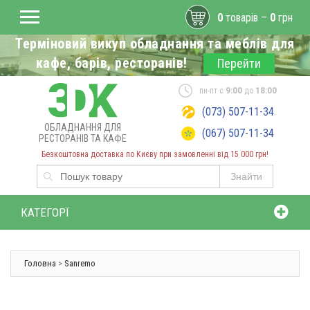
0
товарів –
0
грн
Терміновий викуп обладнання та меблів для
кафе, барів, ресторанів!
Перейти
пн-пт с
9:00
до
18:00
(073) 507-11-34
ОБЛАДНАННЯ ДЛЯ
(067) 507-11-34
РЕСТОРАНІВ ТА КАФЕ
Безкоштовна доставка по Києву при замовленні від 15 000 грн!
Знайти
КАТЕГОРЇ
Головна
>
Sanremo