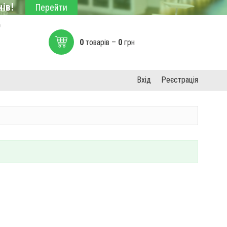
ів!
Перейти
0
0
товарів –
0
грн
Вхід
Реєстрація