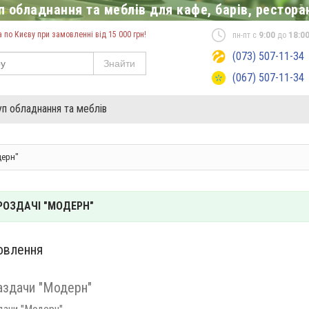
 обладнання та меблів для кафе, барів, ресторан
по Києву при замовленні від 15 000 грн!
пн-пт с
9:00
до
18:0
(073) 507-11-34
Знайти
(067) 507-11-34
уп обладнання та меблів
дерн"
 РОЗДАЧІ "МОДЕРН"
овлення
аздачи "Модерн"