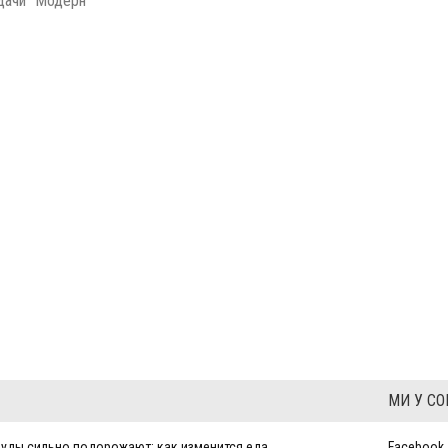
дачи "Модерн"
МИ У С
уды сильно подорожают: как изменится еда
Facebook