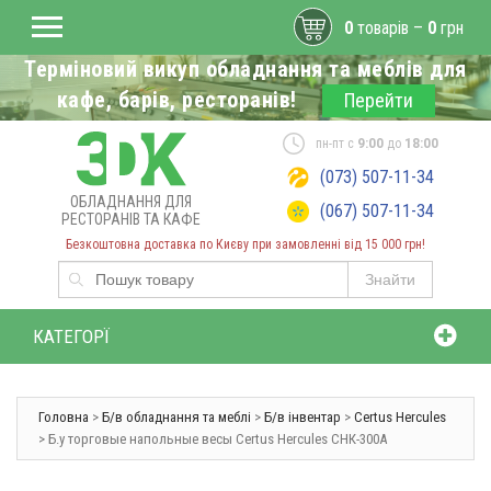
0
товарів –
0
грн
Терміновий викуп обладнання та меблів для
кафе, барів, ресторанів!
Перейти
пн-пт с
9:00
до
18:00
(073) 507-11-34
ОБЛАДНАННЯ ДЛЯ
(067) 507-11-34
РЕСТОРАНІВ ТА КАФЕ
Безкоштовна доставка по Києву при замовленні від 15 000 грн!
Знайти
КАТЕГОРЇ
Головна
>
Б/в обладнання та меблі
>
Б/в інвентар
>
Certus Hercules
> Б.у торговые напольные весы Certus Hercules СНК-300А