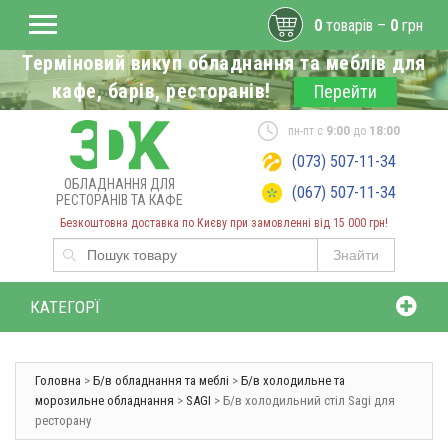
0
товарів –
0
грн
Терміновий викуп обладнання та меблів для
кафе, барів, ресторанів!
Перейти
пн-пт с
9:00
до
18:00
(073) 507-11-34
ОБЛАДНАННЯ ДЛЯ
(067) 507-11-34
РЕСТОРАНІВ ТА КАФЕ
Безкоштовна доставка по Києву при замовленні від 15 000 грн!
Знайти
КАТЕГОРЇ
Головна
>
Б/в обладнання та меблі
>
Б/в холодильне та
морозильне обладнання
>
SAGI
> Б/в холодильний стіл Sagi для
ресторану