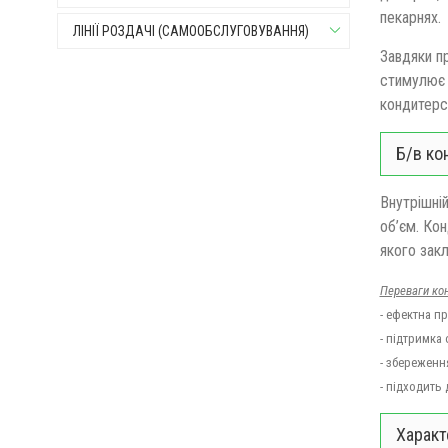
пекарнях.
ЛІНІЇ РОЗДАЧІ (САМООБСЛУГОВУВАННЯ)
Завдяки п
стимулює 
кондитерс
Б/в ко
Внутрішні
об’єм. Кон
якого зак
Переваги кон
- ефектна пр
-
підтримка 
-
збереження
-
підходить 
Характ