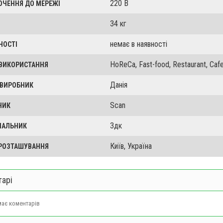
220 В
ЮЧЕННЯ ДО МЕРЕЖІ
34 кг
немає в наявності
НОСТІ
HoReCa, Fast-food, Restaurant, Cafe
 ВИКОРИСТАННЯ
Данія
 ВИРОБНИК
Scan
НИК
3дк
ЧАЛЬНИК
Київ, Україна
 РОЗТАШУВАННЯ
арі
ає коментарів