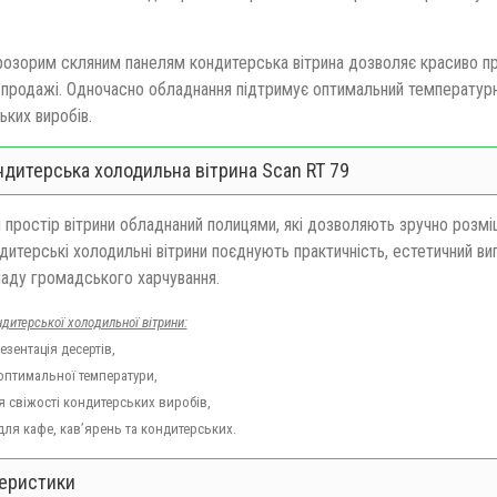
розорим скляним панелям кондитерська вітрина дозволяє красиво пр
продажі. Одночасно обладнання підтримує оптимальний температурни
ьких виробів.
ндитерська холодильна вітрина Scan RT 79
й простір вітрини обладнаний полицями, які дозволяють зручно розм
дитерські холодильні вітрини поєднують практичність, естетичний в
ладу громадського харчування.
дитерської холодильної вітрини:
езентація десертів,
оптимальної температури,
 свіжості кондитерських виробів,
для кафе, кав’ярень та кондитерських.
еристики