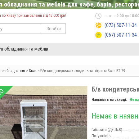
 обладнання та меблів для кафе, барів, ресторан
по Києву при замовленні від 15 000 грн!
пн-пт с
9:00
до
18:0
(073) 507-11-34
Знайти
(067) 507-11-34
уп обладнання та меблів
не обладнання
>
Scan
> Б/в кондитерська холодильна вітрина Scan RT 79
Б/в кондитерськ
НО
Наявність на складі:
Нема
Немає в наявн
Габарити (ДхШхВ)...............
Потужність..............................