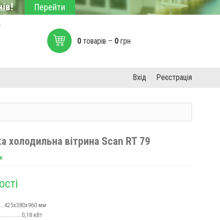
ів!
Перейти
0
0
товарів –
0
грн
Вхід
Реєстрація
а холодильна вітрина Scan RT 79
є
ості
......425х380х960 мм
...............0,18 кВт