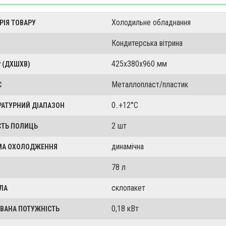
Холодильне обладнання
РІЯ ТОВАРУ
Кондитерська вітрина
425х380х960 мм
 (ДХШХВ)
Металлопласт/пластик
С
0..+12°C
РАТУРНИЙ ДІАПАЗОН
2 шт
СТЬ ПОЛИЦЬ
динамічна
МА ОХОЛОДЖЕННЯ
78 л
склопакет
ЛА
0,18 кВт
ВАНА ПОТУЖНІСТЬ