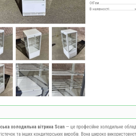
Об'єм
......................................
В наявності.......................
ська холодильна вітрина Scan
— це професійне холодильне обладна
тістечок та інших кондитерських виробів. Вона широко використовуєт