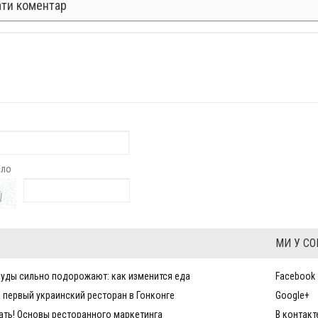
ти коментар
сло
МИ У С
уды сильно подорожают: как изменится еда
Facebook
 первый украинский ресторан в Гонконге
Google+
ать! Основы ресторанного маркетинга
В контакт