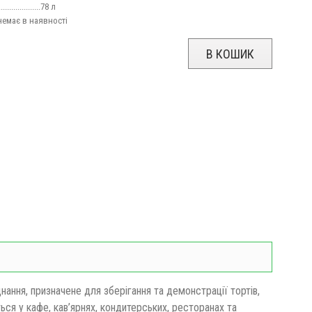
......................78 л
.....немає в наявності
В КОШИК
ння, призначене для зберігання та демонстрації тортів,
ься у кафе, кав’ярнях, кондитерських, ресторанах та