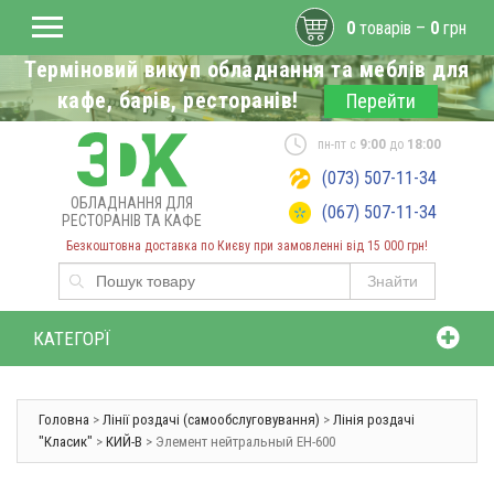
0
товарів –
0
грн
Терміновий викуп обладнання та меблів для
кафе, барів, ресторанів!
Перейти
пн-пт с
9:00
до
18:00
(073) 507-11-34
ОБЛАДНАННЯ ДЛЯ
(067) 507-11-34
РЕСТОРАНІВ ТА КАФЕ
Безкоштовна доставка по Києву при замовленні від 15 000 грн!
Знайти
КАТЕГОРЇ
Головна
>
Лінії роздачі (самообслуговування)
>
Лінія роздачі
"Класик"
>
КИЙ-В
> Элемент нейтральный ЕН-600