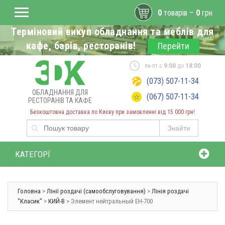
0
товарів –
0
грн
Терміновий викуп обладнання та меблів для
кафе, барів, ресторанів!
Перейти
пн-пт с
9:00
до
18:00
(073) 507-11-34
ОБЛАДНАННЯ ДЛЯ
(067) 507-11-34
РЕСТОРАНІВ ТА КАФЕ
Безкоштовна доставка по Києву при замовленні від 15 000 грн!
Знайти
КАТЕГОРЇ
Головна
>
Лінії роздачі (самообслуговування)
>
Лінія роздачі
"Класик"
>
КИЙ-В
> Элемент нейтральный ЕН-700