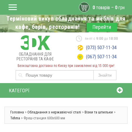
0
товарів –
0
грн
Терміновий викуп обладнання та меблів для
кафе, барів, ресторанів!
Перейти
пн-пт с
9:00
до
18:00
(073) 507-11-34
ОБЛАДНАННЯ ДЛЯ
(067) 507-11-34
РЕСТОРАНІВ ТА КАФЕ
Безкоштовна доставка по Києву при замовленні від 15 000 грн!
Знайти
КАТЕГОРЇ
Головна
>
Обладнання з нержавіючої сталі
>
Візки та шпильки
>
Tehma
> Фреш-станция 600х600 мм