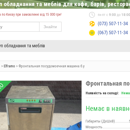
 обладнання та меблів для кафе, барів, ресторан
по Києву при замовленні від 15 000 грн!
пн-пт с
9:00
до
18:0
(073) 507-11-34
Знайти
(067) 507-11-34
уп обладнання та меблів
я
>
Elframo
> Фронтальная посудомоечная машина б.у
Фронтальная по
НО
Наявність на складі:
Нема
Немає в наявн
Габариты (ДхШхВ)..............
Мощность................................