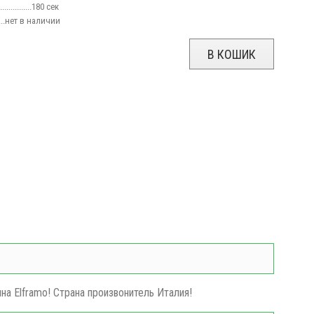
................180 сек
......нет
в наличии
В КОШИК
на Elframo! Страна произвонитель Италия!