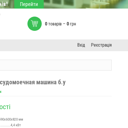
ів!
Перейти
0
0
товарів –
0
грн
Вхід
Реєстрація
судомоечная машина б.у
є
ості
..590х600х820 мм
............4,4 кВт