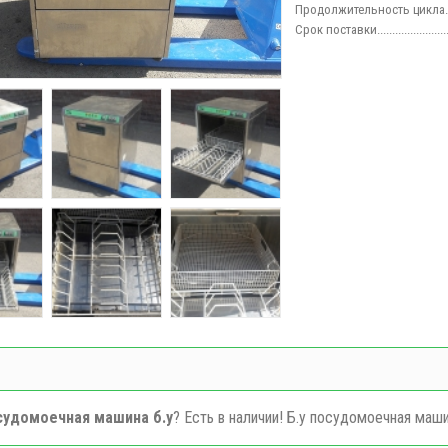
Продолжительность цикла
Срок поставки
....................
судомоечная машина б.у
? Есть в наличии! Б.у посудомоечная маши