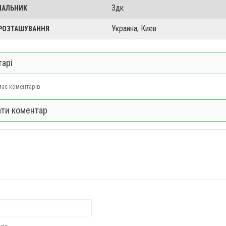
3дк
ЧАЛЬНИК
Украина, Киев
 РОЗТАШУВАННЯ
арі
ає коментарів
ти коментар