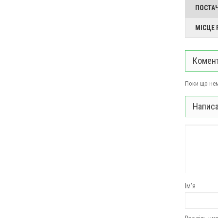
ПОСТА
МІСЦЕ
Комент
Поки що нем
Написа
Ім'я