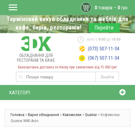
0
товарів –
0
грн
Терміновий викуп обладнання та меблів для
кафе, барів, ресторанів!
Перейти
пн-пт с
9:00
до
18:00
(073) 507-11-34
ОБЛАДНАННЯ ДЛЯ
(067) 507-11-34
РЕСТОРАНІВ ТА КАФЕ
Безкоштовна доставка по Києву при замовленні від 15 000 грн!
Знайти
КАТЕГОРЇ
Головна
>
Барне обладнання
>
Кавомолки
>
Quamar
> Кофемолка
Quamar M80 Auto