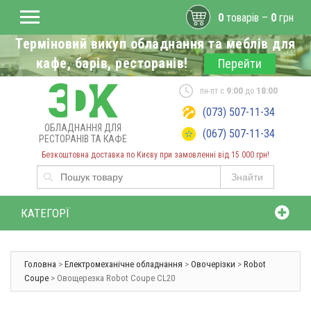
0
товарів –
0
грн
Терміновий викуп обладнання та меблів для
кафе, барів, ресторанів!
Перейти
пн-пт с
9:00
до
18:00
(073) 507-11-34
ОБЛАДНАННЯ ДЛЯ
(067) 507-11-34
РЕСТОРАНІВ ТА КАФЕ
Безкоштовна доставка по Києву при замовленні від 15 000 грн!
Знайти
КАТЕГОРЇ
Головна
>
Електромеханічне обладнання
>
Овочерізки
>
Robot
Coupe
> Овощерезка Robot Coupe CL20