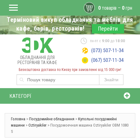
0
товарів –
0
грн
Терміновий викуп обладнання та меблів для
кафе, барів, ресторанів!
Перейти
пн-пт с
9:00
до
18:00
(073) 507-11-34
ОБЛАДНАННЯ ДЛЯ
(067) 507-11-34
РЕСТОРАНІВ ТА КАФЕ
Безкоштовна доставка по Києву при замовленні від 15 000 грн!
Знайти
КАТЕГОРЇ
Головна
>
Посудомийне обладнання
>
Купольні посудомийні
машини
>
Oztiryakiler
> Посудомоечная машина Oztiryakiler OBM 1080
S