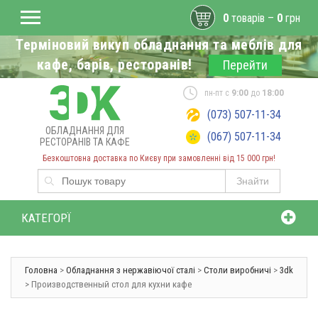
0
товарів –
0
грн
Терміновий викуп обладнання та меблів для
кафе, барів, ресторанів!
Перейти
пн-пт с
9:00
до
18:00
(073) 507-11-34
ОБЛАДНАННЯ ДЛЯ
(067) 507-11-34
РЕСТОРАНІВ ТА КАФЕ
Безкоштовна доставка по Києву при замовленні від 15 000 грн!
Знайти
КАТЕГОРЇ
Головна
>
Обладнання з нержавіючої сталі
>
Столи виробничі
>
3dk
> Производственный стол для кухни кафе