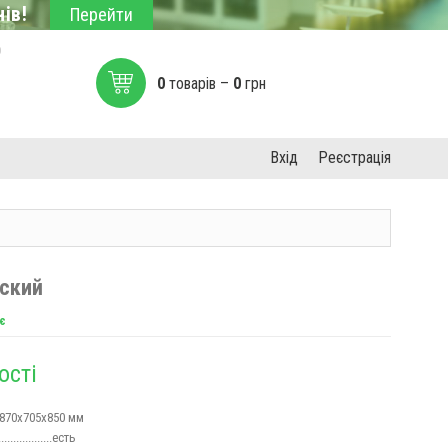
ів!
Перейти
0
0
товарів –
0
грн
Вхід
Реєстрація
ский
є
ості
...870x705x850 мм
................есть