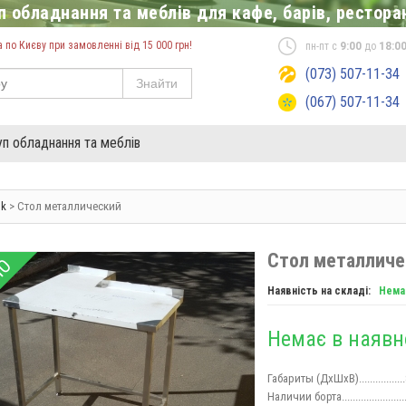
 обладнання та меблів для кафе, барів, ресторан
по Києву при замовленні від 15 000 грн!
пн-пт с
9:00
до
18:0
(073) 507-11-34
Знайти
(067) 507-11-34
уп обладнання та меблів
dk
> Стол металлический
Стол металличе
НО
Наявність на складі:
Нема
Немає в наявн
Габариты (ДхШхВ)..............
Наличии борта.........................