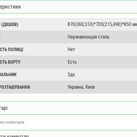
еристики
870(360,510)*705(215,490)*850 м
 (ДХШХВ)
Нержавеющая сталь
С
Нет
СТЬ ПОЛИЦІ
Есть
СТЬ БОРТУ
3дк
ЧАЛЬНИК
Украина, Киев
 РОЗТАШУВАННЯ
арі
ає коментарів
ти коментар