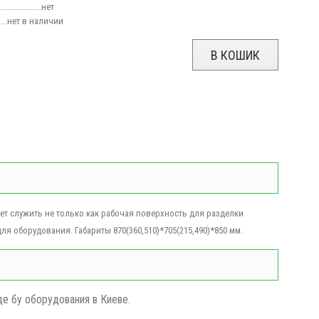
.................нет
.....нет
в наличии
В КОШИК
т служить не только как рабочая поверхность для разделки
я оборудования. Габариты 870(360,510)*705(215,490)*850 мм.
де бу оборудования в Киеве.