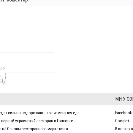
сло
МИ У С
уды сильно подорожают: как изменится еда
Facebook
 первый украинский ресторан в Гонконге
Google+
ать! Основы ресторанного маркетинга
В контакт