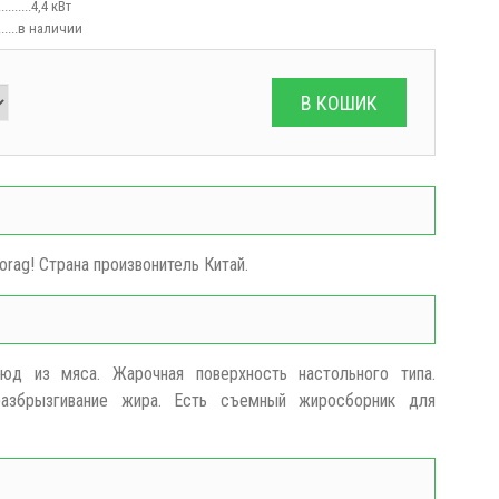
.........4,4
кВт
....
в наличии
В КОШИК
orag! Страна произвонитель Китай.
юд из мяса. Жарочная поверхность настольного типа.
азбрызгивание жира. Есть съемный жиросборник для