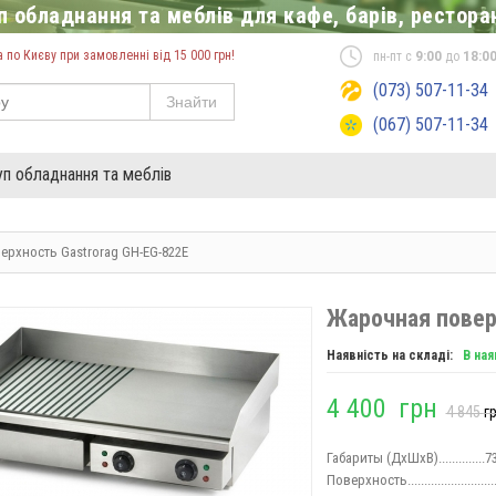
 обладнання та меблів для кафе, барів, ресторан
по Києву при замовленні від 15 000 грн!
пн-пт с
9:00
до
18:0
(073) 507-11-34
Знайти
(067) 507-11-34
уп обладнання та меблів
рхность Gastrorag GH-EG-822E
Жарочная повер
Наявність на складі:
В ная
4 400
грн
4 845
г
Габариты (ДхШхВ)..............
7
Поверхность.........................