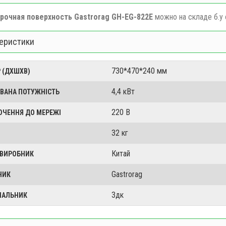
рочная поверхность Gastrorag GH-EG-822E
можно на складе б.у 
еристики
730*470*240 мм
 (ДХШХВ)
4,4 кВт
ВАНА ПОТУЖНІСТЬ
220 В
ЮЧЕННЯ ДО МЕРЕЖІ
32 кг
Китай
 ВИРОБНИК
Gastrorag
НИК
3дк
ЧАЛЬНИК