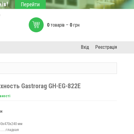
ів!
Перейти
0
0
товарів –
0
грн
Вхід
Реєстрація
хность Gastrorag GH-EG-822E
вності
рн
30х470х240 мм
........гладкая