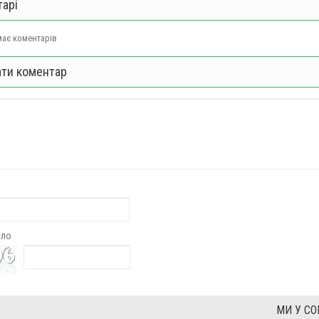
арі
ає коментарів
ти коментар
сло
МИ У С