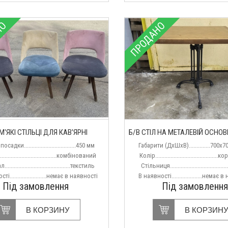
НО
ПРОДАНО
М'ЯКІ СТІЛЬЦІ ДЛЯ КАВ'ЯРНІ
Б/В СТІЛ НА МЕТАЛЕВІЙ ОСНОВ
садки..................................450 мм
Габарити (ДхШхВ)..............700х
....................................комбінований
Колір......................................
.........................................текстиль
Стільниця...................................
і........................немає в наявності
В наявності....................немає 
Під замовлення
Під замовлення
В КОРЗИНУ
В КОРЗИН