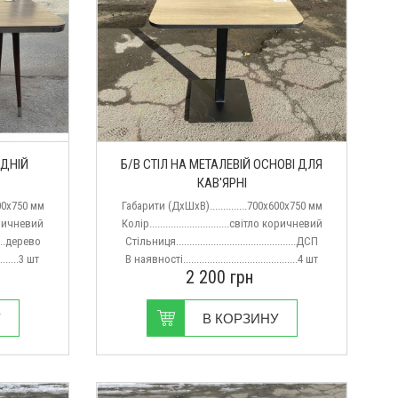
ІДНІЙ
Б/В СТІЛ НА МЕТАЛЕВІЙ ОСНОВІ ДЛЯ
КАВ'ЯРНІ
700х750 мм
Габарити (ДхШхВ)..............700х600х750 мм
о коричневий
Колір..............................світло коричневий
......дерево
Стільниця.............................................ДСП
........3 шт
В наявності...........................................4 шт
2 200
грн
У
В КОРЗИНУ