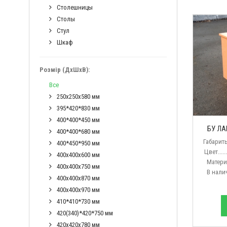
Столешницы
Столы
Стул
Шкаф
Розмір (ДхШхВ):
Все
250х250х580 мм
395*420*830 мм
400*400*450 мм
БУ ЛА
400*400*680 мм
Габариты (
400*450*950 мм
Цвет.......
400х400х600 мм
Материал..
400х400х750 мм
В наличии.
400х400х870 мм
400х400х970 мм
410*410*730 мм
420(340)*420*750 мм
420х420х780 мм