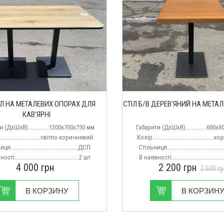
ІЛ НА МЕТАЛЕВИХ ОПОРАХ ДЛЯ
СТІЛ Б/В ДЕРЕВ'ЯНИЙ НА МЕТАЛ
КАВ'ЯРНІ
 (ДхШхВ)..............1200х700х750 мм
Габарити (ДхШхВ)..............600х
..........................світло коричневий
Колір......................................
.............................................ДСП
Стільниця..................................
ті...........................................2 шт
В наявності..................................
4 000
грн
2 200
грн
2 500
гр
В КОРЗИНУ
В КОРЗИН