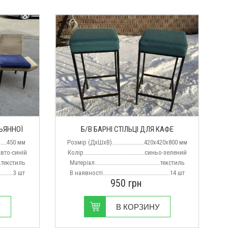
ЛЬЯННОЇ
Б/В БАРНІ СТІЛЬЦІ ДЛЯ КАФЕ
......450 мм
Розмір (ДхШхВ).....................420х420х800 мм
...жовто-синій
Колір........................................синьо-зелений
......текстиль
Матеріал...........................................текстиль
..........3 шт
В наявності............................................14 шт
950
грн
У
В КОРЗИНУ