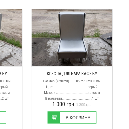
А БУ
КРЕСЛА ДЛЯ БАРА КАФЕ БУ
х000 мм
Размер (ДхШхВ)........860х700х000 мм
...серый
Цвет.......................................серый
...кожзам
Материал.................................кожзам
....2 шт
В наличии...................................1 шт
1 000
грн
1 300
грн
У
В КОРЗИНУ