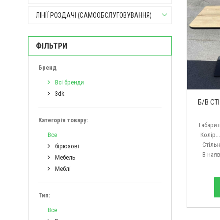
ЛІНІЇ РОЗДАЧІ (САМООБСЛУГОВУВАННЯ)
ФІЛЬТРИ
Бренд
Всі бренди
3dk
Б/В СТ
Категорія товару:
Габарити
Все
Колір....
Стільниця
бірюзові
В наявнос
Мебель
Меблі
Тип:
Все