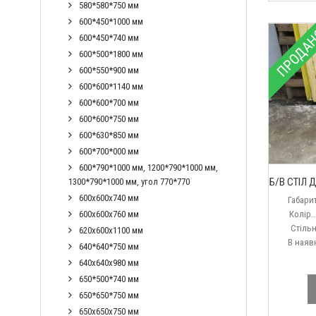
580*580*750 мм
600*450*1000 мм
ПРОДА
600*450*740 мм
600*500*1800 мм
600*550*900 мм
600*600*1140 мм
600*600*700 мм
600*600*750 мм
600*630*850 мм
600*700*000 мм
600*790*1000 мм, 1200*790*1000 мм,
Б/В СТІЛ 
1300*790*1000 мм, угол 770*770
600х600х740 мм
Габарит
600х600х760 мм
Колір....
Стільниця
620х600х1100 мм
В наявно
640*640*750 мм
640х640х980 мм
650*500*740 мм
650*650*750 мм
650х650х750 мм