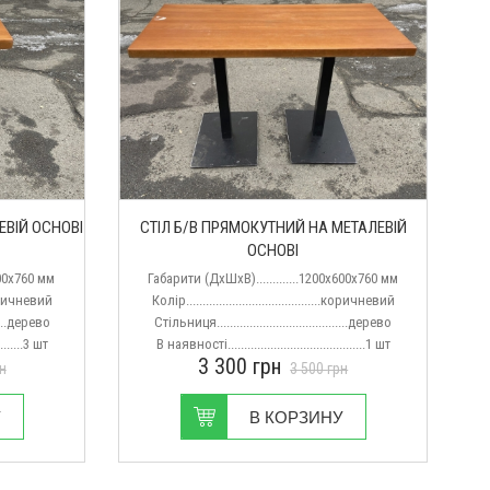
ЕВІЙ ОСНОВІ
СТІЛ Б/В ПРЯМОКУТНИЙ НА МЕТАЛЕВІЙ
ОСНОВІ
600х760 мм
Габарити (ДхШхВ).............1200х600х760 мм
...коричневий
Колір.........................................коричневий
......дерево
Стільниця........................................дерево
........3 шт
В наявності..........................................1 шт
3 300
грн
н
3 500
грн
У
В КОРЗИНУ