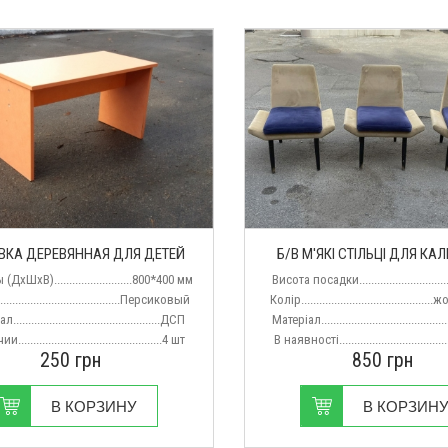
ВКА ДЕРЕВЯННАЯ ДЛЯ ДЕТЕЙ
Б/В М'ЯКІ СТІЛЬЦІ ДЛЯ КА
ДхШхВ)..........................800*400 мм
Висота посадки............................
.......................................Персиковый
Колір.........................................
...............................................ДСП
Матеріал.....................................
...............................................4 шт
В наявності...................................
250
грн
850
грн
В КОРЗИНУ
В КОРЗИН