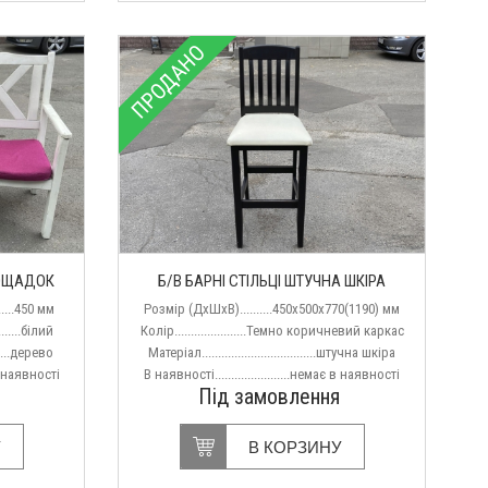
ПРОДАНО
ЛОЩАДОК
Б/В БАРНІ СТІЛЬЦІ ШТУЧНА ШКІРА
......450 мм
Розмір (ДхШхВ)..........450х500х770(1190) мм
.........білий
Колір......................Темно коричневий каркас
.......дерево
Матеріал...................................штучна шкіра
 в наявності
В наявності.......................немає в наявності
Під замовлення
У
В КОРЗИНУ