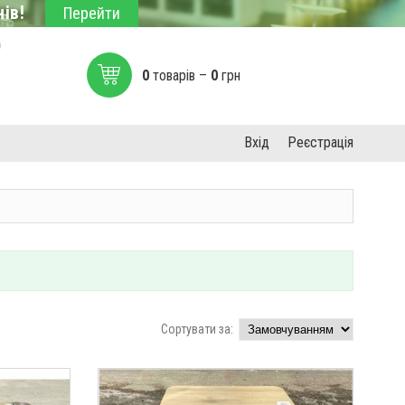
ів!
Перейти
0
0
товарів –
0
грн
Вхід
Реєстрація
Сортувати за: