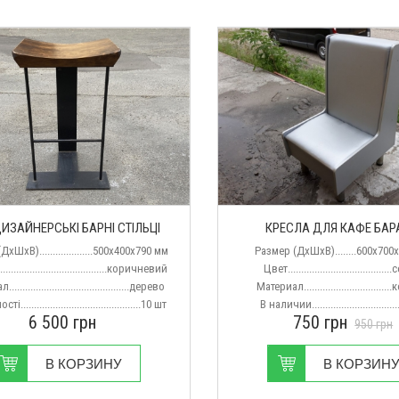
ДИЗАЙНЕРСЬКІ БАРНІ СТІЛЬЦІ
КРЕСЛА ДЛЯ КАФЕ БАР
хШхВ)....................500х400х790 мм
Размер (ДхШхВ)........600х700
.......................................коричневий
Цвет....................................
...........................................дерево
Материал..............................
.............................................10 шт
В наличии...............................
6 500
грн
750
грн
950
грн
В КОРЗИНУ
В КОРЗИН