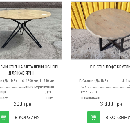
ГЛИЙ СТІЛ НА МЕТАЛЕВІЙ ОСНОВІ
Б.В СТІЛ ЛОФТ КРУГЛ
ДЛЯ КАВ'ЯРНІ
и (ДхШхВ)......d=1200 мм, h=740 мм
Габарити (ДхШхВ)
................d=
..........................світло коричневий
Колір
.......................................
.............................................ДСП
Стільниця
...................................
ті...........................................1 шт
В наявності.
..............................
1 200
грн
3 300
грн
В КОРЗИНУ
В КОРЗИН