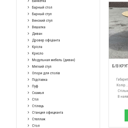
Банкетка
Барный стол
Барный стул
Венский стул
Вешалка
Диван
Дровер офіціанта
Крісла
Кресло
Модульная мебель (диван)
Б/В КРУ
Мягкий стул
Опори для столів
Габарит
Підставка
Колір....
Пуф
Стільниця
Скамья
В наявнос
Стіл
Стілець
Станция официанта
Стеллаж
Стол