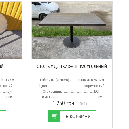
ИЙ
СТОЛ Б.У ДЛЯ КАФЕ ПРЯМОУГОЛЬНЫЙ
1 м h=0,75 м
Габариты (ДхШхВ)..........1000х700х750 мм
......бежевий
Цвет...........................................коричневый
...........бук
Столешница....................................ДСП
..........1 шт
В наличии..........................................1 шт
1 250
грн
1 450
грн
У
В КОРЗИНУ