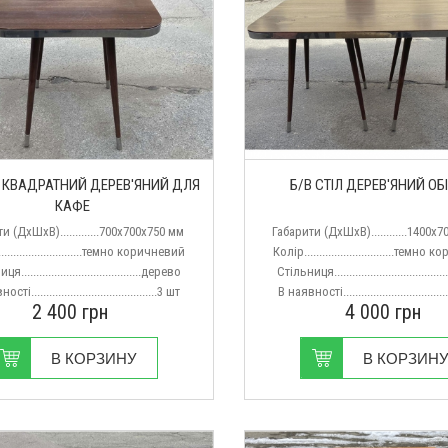
Л КВАДРАТНИЙ ДЕРЕВ'ЯНИЙ ДЛЯ
Б/В СТІЛ ДЕРЕВ'ЯНИЙ ОБ
КАФЕ
и (ДхШхВ).............700х700х750 мм
Габарити (ДхШхВ)............1400х
...........................темно коричневий
Колір..............................темн
........................................дерево
Стільниця..................................
ті..........................................3 шт
В наявності..................................
2 400
грн
4 000
грн
В КОРЗИНУ
В КОРЗИН