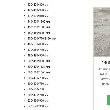
420х420х800 мм
420х450х980 мм
430*500*810 мм
440*500*1200 мм
450*000*1000 мм
450*450*0000 мм
450х500х770(1190) мм
460х500х800 мм
470*350*780 мм
480х430х900 мм
500*450*0000 мм
Б/В 
500*470*1120 мм
Розмір (Д
500*710*1060 мм
Колір.....
500х400х790 мм
Матеріал..
500х500х750 мм
В наявності
500х600х780
505*405*740 мм
520*550*900 мм
520*620*950 мм