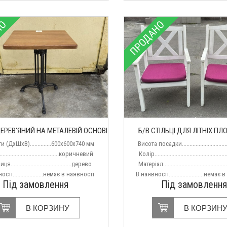
НО
ПРОДАНО
ДЕРЕВ'ЯНИЙ НА МЕТАЛЕВІЙ ОСНОВІ
Б/В СТІЛЬЦІ ДЛЯ ЛІТНІХ П
и (ДхШхВ)..............600х600х740 мм
Висота посадки............................
.....................................коричневий
Колір.............................................
........................................дерево
Матеріал......................................
сті....................немає в наявності
В наявності.......................немає
Під замовлення
Під замовлення
В КОРЗИНУ
В КОРЗИН