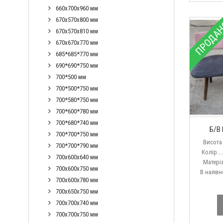
660х700х960 мм
670х570х800 мм
ПРОДА
670х570х810 мм
670х670х770 мм
685*685*770 мм
690*690*750 мм
700*500 мм
700*500*750 мм
700*580*750 мм
700*600*780 мм
700*680*740 мм
Б/В 
700*700*750 мм
Висота по
700*700*790 мм
Колір.....
700х600х640 мм
Матеріал..
700х600х750 мм
В наявност
700х600х780 мм
700х650х750 мм
700х700х740 мм
700х700х750 мм