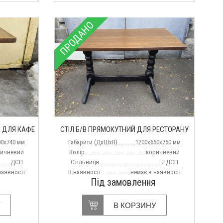
ПРОДАНО
І ДЛЯ КАФЕ
СТІЛ Б/В ПРЯМОКУТНИЙ ДЛЯ РЕСТОРАНУ
700х740 мм
Габарити (ДхШхВ)............1200х650х750 мм
...коричневий
Колір.........................................коричневий
..........ДСП
Стільниця..........................................ЛДСП
в наявності
В наявності....................немає в наявності
Під замовлення
У
В КОРЗИНУ