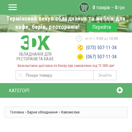
0
товарів –
0
грн
Терміновий викуп обладнання та меблів для
кафе, барів, ресторанів!
Перейти
пн-пт с
9:00
до
18:00
(073) 507-11-34
ОБЛАДНАННЯ ДЛЯ
(067) 507-11-34
РЕСТОРАНІВ ТА КАФЕ
Безкоштовна доставка по Києву при замовленні від 15 000 грн!
Знайти
КАТЕГОРЇ
Головна
>
Барне обладнання
>
Кавомолки