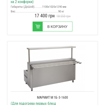
на 2 конфорки)
Габариты (ДхШхВ)...........1100х1020х1290 мм
Вес
.............................................................90 кг
17 400
грн
Срок поставки...................................в наличии
18 550
грн
В КОРЗИНУ
МАРМИТ М 1Б-3-1600
(Для подогрева первых блюд