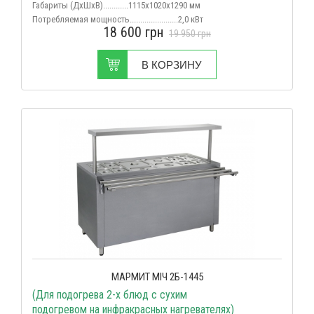
Габариты (ДхШхВ)............1115х1020х1290 мм
Потребляемая мощность
.......................2,0 кВт
18 600
грн
Срок поставки...................................в наличии
19 950
грн
В КОРЗИНУ
МАРМИТ МІЧ 2Б-1445
(Для подогрева 2-х блюд с сухим
подогревом на инфракрасных нагревателях)