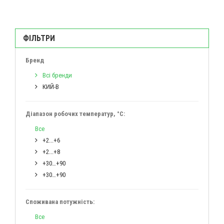
ФІЛЬТРИ
Бренд
Всі бренди
КИЙ-В
Діапазон робочих температур, °C:
Все
+2...+6
+2...+8
+30…+90
+30…+90
Споживана потужність:
Все