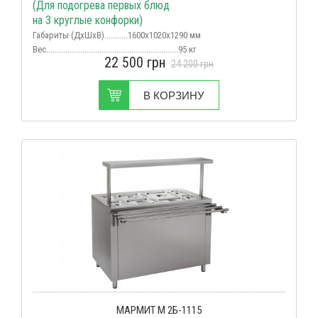
(Для подогрева первых блюд
на 3 круглые конфорки)
Габариты (ДхШхВ)...........1600х1020х1290 мм
Вес
..............................................................95 кг
22 500
грн
Срок поставки...................................в наличии
24 200
грн
В КОРЗИНУ
МАРМИТ М 2Б-1115