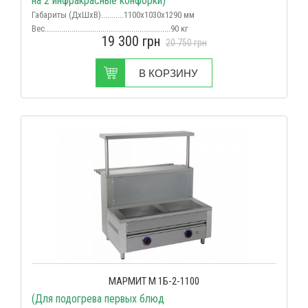
на 2 инфракрасные конфорки)
Габариты (ДхШхВ)...........1100х1030х1290 мм
Вес
.............................................................90 кг
19 300
грн
Срок поставки...................................в наличии
20 750
грн
В КОРЗИНУ
МАРМИТ М 1Б-2-1100
(Для подогрева первых блюд