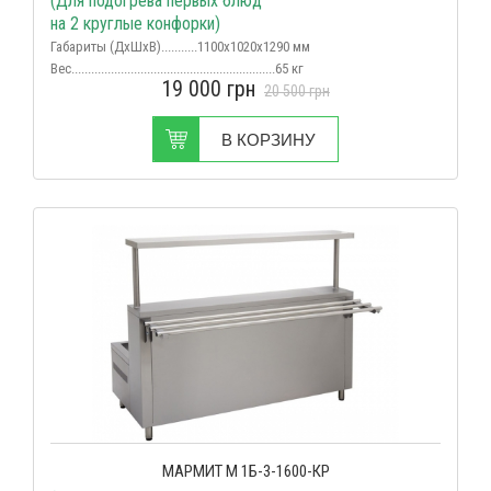
(Для подогрева первых блюд
на 2 круглые конфорки)
Габариты (ДхШхВ)...........1100х1020х1290 мм
Вес
..............................................................65 кг
19 000
грн
Срок поставки...................................в наличии
20 500
грн
В КОРЗИНУ
МАРМИТ М 1Б-3-1600-КР