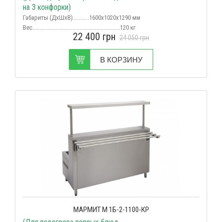
на 3 конфорки)
Габариты (ДхШхВ)...........1600х1020х1290 мм
Вес
...........................................................120 кг
22 400
грн
Срок поставки...................................в наличии
24 050
грн
В КОРЗИНУ
МАРМИТ М 1Б-2-1100-КР