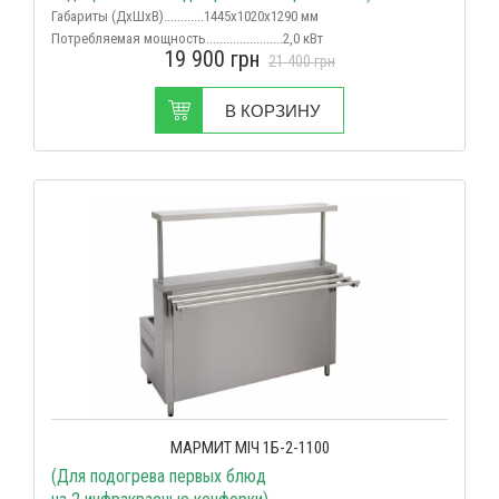
Габариты (ДхШхВ)............1445х1020х1290 мм
Потребляемая мощность
.......................2,0 кВт
19 900
грн
Срок поставки...................................в наличии
21 400
грн
В КОРЗИНУ
МАРМИТ МІЧ 1Б-2-1100
(Для подогрева первых блюд