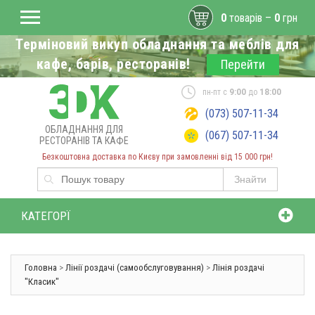
0
товарів –
0
грн
Терміновий викуп обладнання та меблів для
кафе, барів, ресторанів!
Перейти
пн-пт с
9:00
до
18:00
(073) 507-11-34
ОБЛАДНАННЯ ДЛЯ
(067) 507-11-34
РЕСТОРАНІВ ТА КАФЕ
Безкоштовна доставка по Києву при замовленні від 15 000 грн!
Знайти
КАТЕГОРЇ
Головна
>
Лінії роздачі (самообслуговування)
>
Лінія роздачі
"Класик"