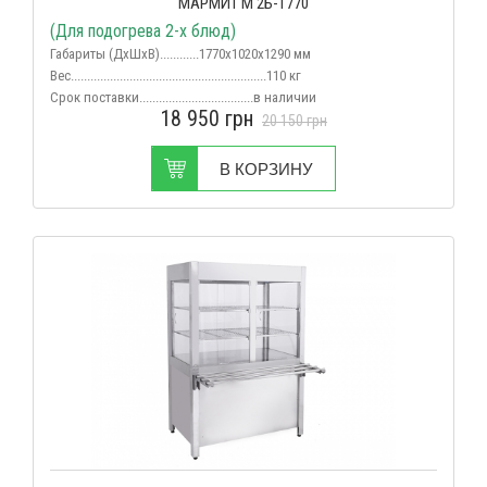
МАРМИТ М 2Б-1770
(Для подогрева 2-х блюд)
Габариты (ДхШхВ)............1770х1020х1290 мм
Вес
............................................................110 кг
Срок поставки...................................в наличии
18 950
грн
20 150
грн
В КОРЗИНУ