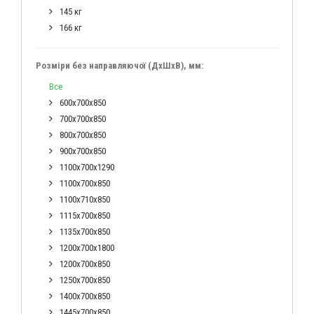
145 кг
166 кг
Розміри без направляючої (ДхШхВ), мм:
Все
600х700х850
700х700х850
800х700х850
900х700х850
1100х700х1290
1100х700х850
1100х710х850
1115х700х850
1135х700х850
1200х700х1800
1200х700х850
1250х700х850
1400х700х850
1445х700х850