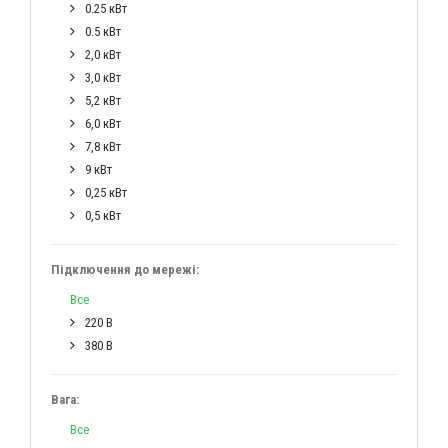
0.25 кВт
0.5 кВт
2,0 кВт
3,0 кВт
5,2 кВт
6,0 кВт
7,8 кВт
9 кВт
0,25 кВт
0,5 кВт
Підключення до мережі:
Все
220 В
380 В
Вага:
Все