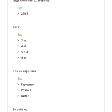
Підключення до мережі:
Все
220 В
Вага:
Все
3 кг
4 кг
5,5 кг
8 кг
Країна виробник:
Все
Германия
Италия
Китай
Виробник: