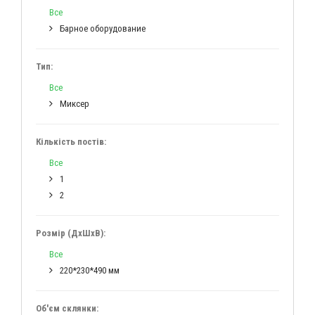
Все
Барное оборудование
Тип:
Все
Миксер
Кількість постів:
Все
1
2
Розмір (ДхШхВ):
Все
220*230*490 мм
Об'єм склянки: