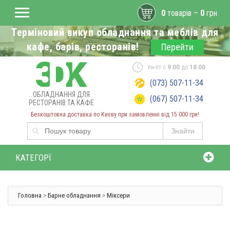
0
товарів –
0
грн
Терміновий викуп обладнання та меблів для
кафе, барів, ресторанів!
Перейти
пн-пт с
9:00
до
18:00
(073) 507-11-34
ОБЛАДНАННЯ ДЛЯ
(067) 507-11-34
РЕСТОРАНІВ ТА КАФЕ
Безкоштовна доставка по Києву при замовленні від 15 000 грн!
Знайти
КАТЕГОРЇ
Головна
>
Барне обладнання
>
Міксери