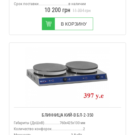
Срок поставки.................................
в наличии
10 200
грн
11 304
грн
В КОРЗИНУ
БЛИННИЦА КИЙ-В БЛ-2-350
Габариты (ДхШхВ).................
760х425х130
мм
Количество конфорок...................................2
Мощность............................................3,8 кВт