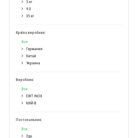
5 кг
9.0
35 кг
Країна виробник:
Все
Германия
Китай
Украина
Виробник:
Все
EWT INOX
КИЙ-В
Постачальник:
Все
3дк