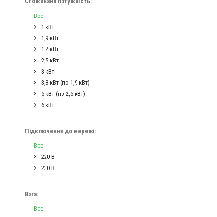
Споживана потужність:
Все
1 кВт
1,9 кВт
1.2 кВт
2,5 кВт
3 кВт
3,8 кВт (по 1,9 кВт)
5 кВт (по 2,5 кВт)
6 кВт
Підключення до мережі:
Все
220 В
230 В
Вага:
Все