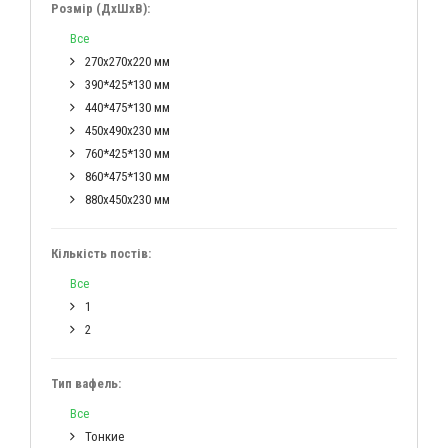
Розмір (ДхШхВ):
Все
270х270х220 мм
390*425*130 мм
440*475*130 мм
450х490х230 мм
760*425*130 мм
860*475*130 мм
880х450х230 мм
Кількість постів:
Все
1
2
Тип вафель:
Все
Тонкие