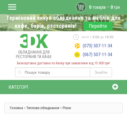
0
товарів –
0
грн
Терміновий викуп обладнання та меблів для
кафе, барів, ресторанів!
Перейти
пн-пт с
9:00
до
18:00
(073) 507-11-34
ОБЛАДНАННЯ ДЛЯ
(067) 507-11-34
РЕСТОРАНІВ ТА КАФЕ
Безкоштовна доставка по Києву при замовленні від 15 000 грн!
Знайти
КАТЕГОРЇ
Головна
>
Теплове обладнання
>
Різне