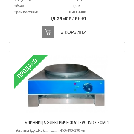
Мощность................................................1 кВт
Объем......................................................1,8 л
Срок поставки..................................в наличии
Під замовлення
В КОРЗИНУ
ПРОДАНО
БЛИННИЦА ЭЛЕКТРИЧЕСКАЯ EWT INOX ECM-1
Габариты (ДхШхВ)..................450х490х230 мм