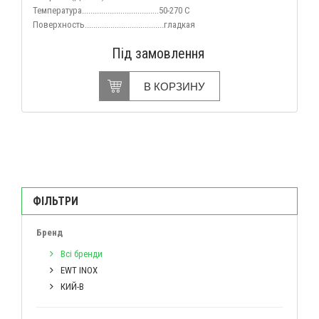
Температура....................................50-270 С
Поверхность.....................................гладкая
Під замовлення
В КОРЗИНУ
ФІЛЬТРИ
Бренд
Всі бренди
EWT INOX
КИЙ-В