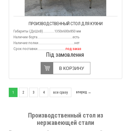
ПРОИЗВОДСТВЕННЫЙ СТОЛ ДЛЯ КУХНИ
Габариты (
ДхШхВ
).............1350х600х850 мм
Наличии борта........................................есть
Наличие полки.........................................нет
Срок поставки................................
под заказ
Під замовлення
В КОРЗИНУ
вперед →
1
2
3
4
все сразу
Производственный стол из
нержавеющей стали