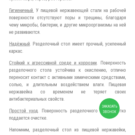
Гигиеничный.
У пищевой нержавеющей стали на рабочей
поверхности отсутствуют поры и трещины, благодаря
чему микробы, бактерии, и другие микроорганизмы на ней
не развиваются.
Надёжный
. Разделочный стол имеет прочный, усиленный
каркас.
Стойкий к агрессивной среде и коррозии
. Поверхность
разделочного стола устойчива к окислению, отлично
переносит контакт с активными химическими средствами,
солью, и длительным воздействием влаги. Пищевая
нержавейка со временем не теряет своих
антибактериальных свойств.
ЗАКАЗАТЬ
Простой уход
. Поверхность разделочного стола легко
ЗВОНОК
поддается очистке.
Напомним, разделочный стол из пищевой нержавейки,