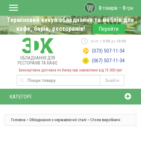
0
товарів –
0
грн
Терміновий викуп обладнання та меблів для
кафе, барів, ресторанів!
Перейти
пн-пт с
9:00
до
18:00
(073) 507-11-34
ОБЛАДНАННЯ ДЛЯ
(067) 507-11-34
РЕСТОРАНІВ ТА КАФЕ
Безкоштовна доставка по Києву при замовленні від 15 000 грн!
Знайти
КАТЕГОРЇ
Головна
>
Обладнання з нержавіючої сталі
>
Столи виробничі