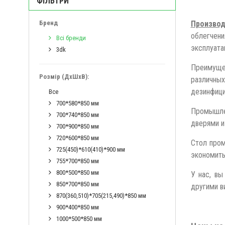
ФІЛЬТРИ
Бренд
Производ
облегчени
Всі бренди
эксплуата
3dk
Преимущес
Розмір (ДхШхВ):
различных
дезинфиц
Все
700*580*850 мм
Промышлен
700*740*850 мм
дверями и
700*900*850 мм
720*600*850 мм
Стол пром
725(450)*610(410)*900 мм
экономить
755*700*850 мм
800*500*850 мм
У нас, вы
850*700*850 мм
другими в
870(360,510)*705(215,490)*850 мм
900*400*850 мм
1000*500*850 мм