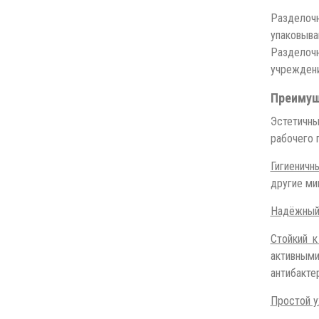
Разделочн
упаковыв
Разделочн
учреждени
Преимущ
Эстетичны
рабочего 
Гигиеничны
другие ми
Надёжны
Стойкий к
активными
антибакте
Простой у