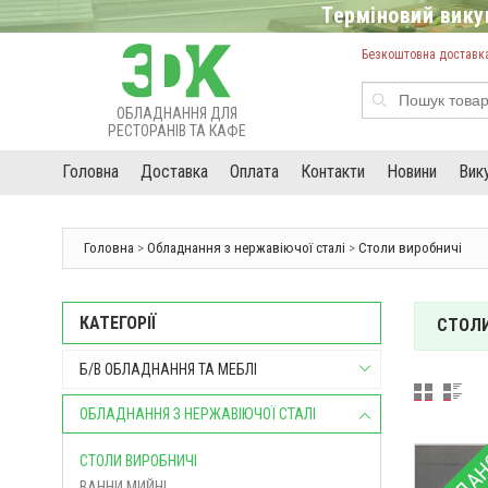
Терміновий викуп
Безкоштовна доставка 
ОБЛАДНАННЯ ДЛЯ
РЕСТОРАНІВ ТА КАФЕ
Головна
Доставка
Оплата
Контакти
Новини
Вик
Головна
>
Обладнання з нержавіючої сталі
>
Столи виробничі
КАТЕГОРІЇ
СТОЛИ
Б/В ОБЛАДНАННЯ ТА МЕБЛІ
ОБЛАДНАННЯ З НЕРЖАВІЮЧОЇ СТАЛІ
СТОЛИ ВИРОБНИЧІ
ВАННИ МИЙНІ