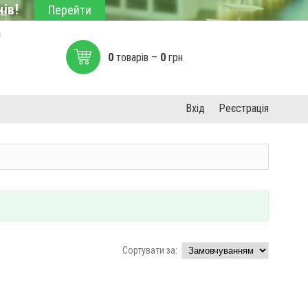
ів!
Перейти
0
0
товарів –
0
грн
Вхід
Реєстрація
Сортувати за: