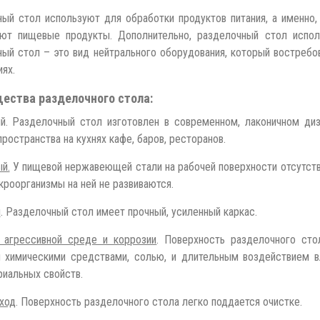
ый стол используют для обработки продуктов питания, а именно,
ают пищевые продукты. Дополнительно, разделочный стол испол
ый стол – это вид нейтрального оборудования, который востребов
ях.
ества разделочного стола:
й. Разделочный стол изготовлен в современном, лаконичном диз
пространства на кухнях кафе, баров, ресторанов.
й.
У пищевой нержавеющей стали на рабочей поверхности отсутству
кроорганизмы на ней не развиваются.
й
. Разделочный стол имеет прочный, усиленный каркас.
 агрессивной среде и коррозии
. Поверхность разделочного сто
 химическими средствами, солью, и длительным воздействием в
риальных свойств.
ход
. Поверхность разделочного стола легко поддается очистке.