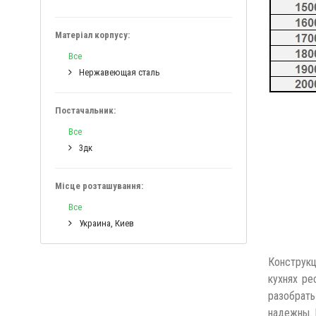
Матеріал корпусу:
Все
Нержавеющая сталь
Постачальник:
Все
3дк
Місце розташування:
Все
Украина, Киев
Конструкц
кухнях ре
разобрать
надежны. 