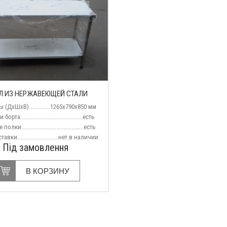
НО
Л ИЗ НЕРЖАВЕЮЩЕЙ СТАЛИ
 (ДхШхВ)..............1265х790х850 мм
рта.........................................есть
лки.........................................есть
ки...........................нет
в наличии
Під замовлення
В КОРЗИНУ