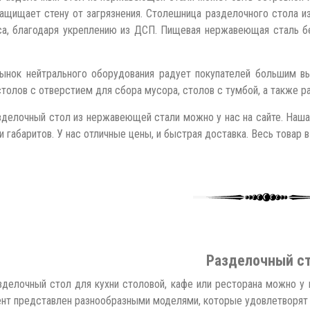
ащищает стену от загрязнения. Столешница разделочного стола 
са, благодаря укреплению из ДСП. Пищевая нержавеющая сталь без
ынок нейтрального оборудования радует покупателей большим в
столов с отверстием для сбора мусора, столов с тумбой, а также ра
зделочный стол из нержавеющей стали можно у нас на сайте. Наш
 габаритов. У нас отличные цены, и быстрая доставка. Весь товар в 
Разделочный с
зделочный стол для кухни столовой, кафе или ресторана можно у 
нт представлен разнообразными моделями, которые удовлетворят 