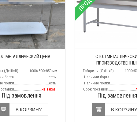
НО
ПРОДАНО
ОЛ МЕТАЛЛИЧЕСКИЙ ЦЕНА
СТОЛ МЕТАЛЛИЧЕСК
ПРОИЗВОДСТВЕННЫ
ы (ДхШхВ)............1000x500x850 мм
Габариты (ДхШхВ)............1000x
орта......................................есть
Наличии борта..............................
олки......................................есть
Наличие полки...............................
авки..............................
на заказ
Срок поставки..............................
Під замовлення
Під замовлення
В КОРЗИНУ
В КОРЗИН