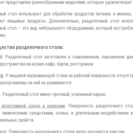
нт представлен разнообразными моделями, которые удовлетворят 
ый стол используют для обработки продуктов питания, а именно,
ают пищевые продукты. Дополнительно, разделочный стол испол
ый стол – это вид нейтрального оборудования, который востребов
ях.
ества разделочного стола:
й. Разделочный стол изготовлен в современном, лаконичном диз
пространства на кухнях кафе, баров, ресторанов.
й.
У пищевой нержавеющей стали на рабочей поверхности отсутству
кроорганизмы на ней не развиваются.
й
. Разделочный стол имеет прочный, усиленный каркас.
 агрессивной среде и коррозии
. Поверхность разделочного сто
 химическими средствами, солью, и длительным воздействием в
риальных свойств.
ход
. Поверхность разделочного стола легко поддается очистке.