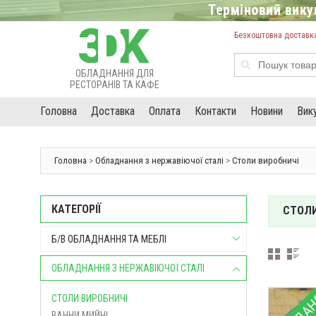
Терміновий викуп
Безкоштовна доставка 
ОБЛАДНАННЯ ДЛЯ
РЕСТОРАНІВ ТА КАФЕ
Головна
Доставка
Оплата
Контакти
Новини
Вик
Головна
>
Обладнання з нержавіючої сталі
>
Столи виробничі
КАТЕГОРІЇ
СТОЛИ
Б/В ОБЛАДНАННЯ ТА МЕБЛІ
ОБЛАДНАННЯ З НЕРЖАВІЮЧОЇ СТАЛІ
СТОЛИ ВИРОБНИЧІ
ВАННИ МИЙНІ