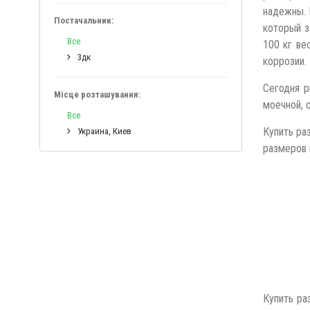
надежны. 
Постачальник:
который з
Все
100 кг ве
3дк
коррозии.
Сегодня р
Місце розташування:
моечной, 
Все
Купить ра
Украина, Киев
размеров и
Купить ра