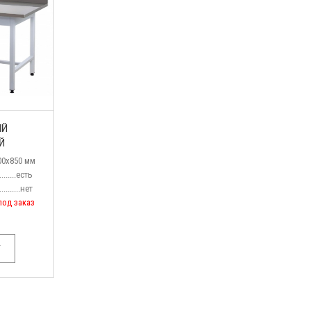
ИЙ
Й
500x850 мм
........есть
.......
.нет
под заказ
У