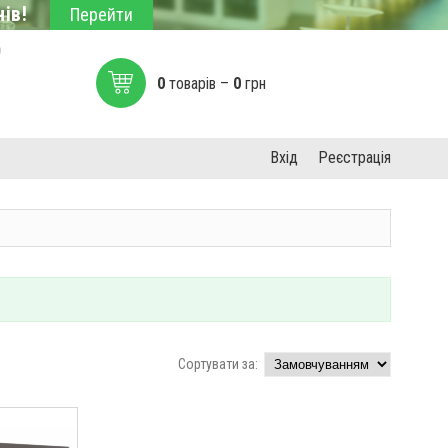
ів!
Перейти
0
0
товарів –
0
грн
Вхід
Реєстрація
Сортувати за: