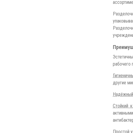
ассортиме
Разделочн
упаковыв
Разделочн
учреждени
Преимущ
Эстетичны
рабочего 
Гигиеничны
другие ми
Надёжны
Стойкий к
активными
антибакте
Простой у