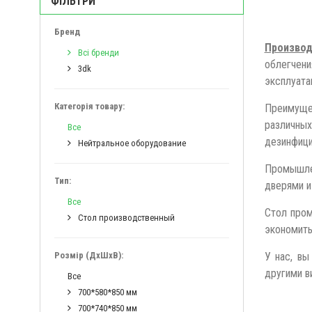
ФІЛЬТРИ
Бренд
Производ
Всі бренди
облегчени
3dk
эксплуата
Категорія товару:
Преимущес
различных
Все
дезинфиц
Нейтральное оборудование
Промышлен
Тип:
дверями и
Все
Стол пром
Стол производственный
экономить
Розмір (ДхШхВ):
У нас, вы
другими в
Все
700*580*850 мм
700*740*850 мм