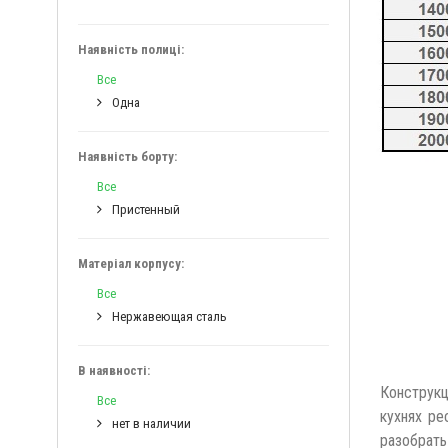
Наявність полиці:
Все
Одна
Наявність борту:
Все
Пристенный
Матеріал корпусу:
Все
Нержавеющая сталь
В наявності:
Конструкц
Все
кухнях ре
нет в наличии
разобрать