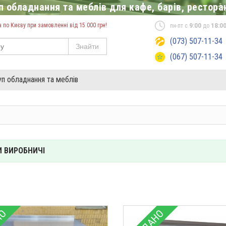
 обладнання та меблів для кафе, барів, ресторан
по Києву при замовленні від 15 000 грн!
пн-пт с
9:00
до
18:0
(073) 507-11-34
Знайти
(067) 507-11-34
уп обладнання та меблів
 ВИРОБНИЧІ