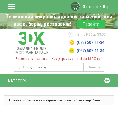
0
товарів –
0
грн
Терміновий викуп обладнання та меблів для
кафе, барів, ресторанів!
Перейти
пн-пт с
9:00
до
18:00
(073) 507-11-34
ОБЛАДНАННЯ ДЛЯ
(067) 507-11-34
РЕСТОРАНІВ ТА КАФЕ
Безкоштовна доставка по Києву при замовленні від 15 000 грн!
Знайти
КАТЕГОРЇ
Головна
>
Обладнання з нержавіючої сталі
>
Столи виробничі